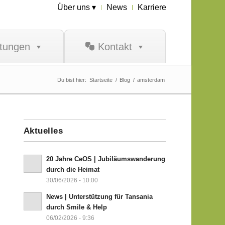
Über uns ▾
News
Karriere
stungen
Kontakt
Du bist hier:
Startseite
/
Blog
/
amsterdam
Aktuelles
20 Jahre CeOS | Jubiläumswanderung
durch die Heimat
30/06/2026 - 10:00
News | Unterstützung für Tansania
durch Smile & Help
06/02/2026 - 9:36