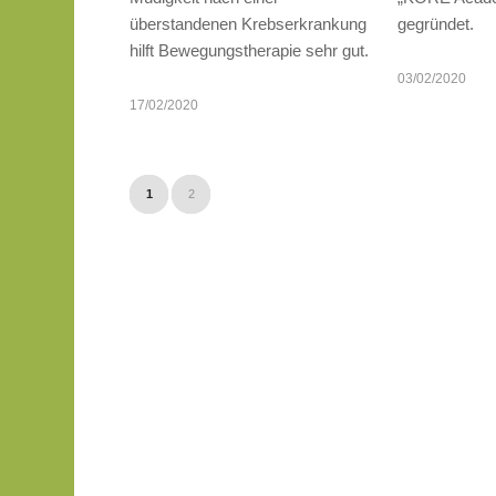
überstandenen Krebserkrankung
gegründet.
hilft Bewegungstherapie sehr gut.
03/02/2020
17/02/2020
1
2