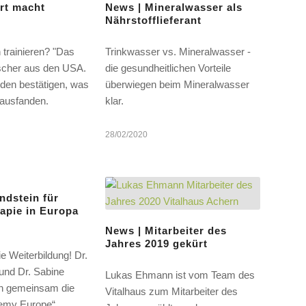
rt macht
News | Mineralwasser als
Nährstofflieferant
h trainieren? "Das
Trinkwasser vs. Mineralwasser -
rscher aus den USA.
die gesundheitlichen Vorteile
rden bestätigen, was
überwiegen beim Mineralwasser
rausfanden.
klar.
28/02/2020
ndstein für
apie in Europa
News | Mitarbeiter des
Jahres 2019 gekürt
ie Weiterbildung! Dr.
und Dr. Sabine
Lukas Ehmann ist vom Team des
n gemeinsam die
Vitalhaus zum Mitarbeiter des
emy Europe“