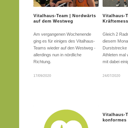
Vitalhaus-Team | Nordwärts
Vitalhaus-
auf dem Westweg
Kräftemes
Am vergangenen Wochenende
Gleich 2 Rad
ging es für einiges des Vitalhaus-
diesem Monat
Teams wieder auf den Westweg -
Durststrecke 
allerdings nun in nördliche
Athleten mal 
Richtung.
mit dabei ein
17/09/2020
24/07/2020
Vitalhaus-
konformes 