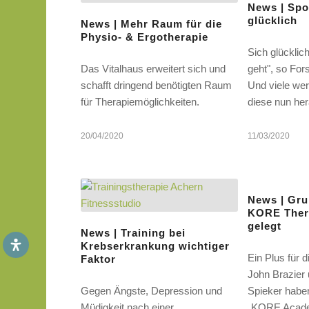
News | Spo
glücklich
News | Mehr Raum für die
Physio- & Ergotherapie
Sich glücklic
Das Vitalhaus erweitert sich und
geht", so Fo
schafft dringend benötigten Raum
Und viele we
für Therapiemöglichkeiten.
diese nun he
20/04/2020
11/03/2020
News | Gru
KORE Ther
gelegt
News | Training bei
Krebserkrankung wichtiger
Ein Plus für d
Faktor
John Brazier 
Gegen Ängste, Depression und
Spieker habe
Müdigkeit nach einer
„KORE Acad