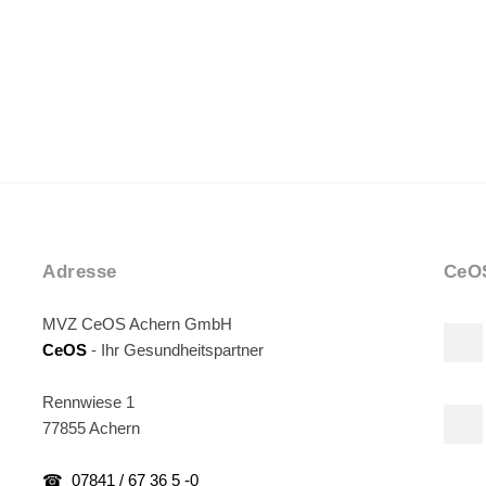
Adresse
CeOS
MVZ CeOS Achern GmbH
CeOS
- Ihr Gesundheitspartner
Rennwiese 1
77855 Achern
☎ 07841 / 67 36 5 -0