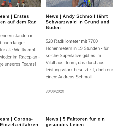
Team | Erstes
News | Andy Schmoll fährt
sen auf dem Rad
Schwarzwald in Grund und
Boden
rennen standen in
520 Radkilometer mit 7700
 nach langer
Höhenmetern in 19 Stunden - für
für alle Wettkampf-
solche Superlative gibt es im
wieder im Raceplan -
Vitalhaus-Team, das durchaus
ige unseres Teams!
leistungsstark besetzt ist, doch nur
einen: Andreas Schmoll.
30/06/2020
Team | Corona-
News | 5 Faktoren für ein
Einzelzeitfahren
gesundes Leben