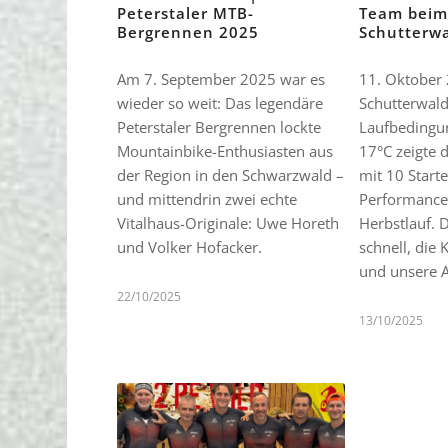
Peterstaler MTB-
Team beim 
Bergrennen 2025
Schutterw
Am 7. September 2025 war es
11. Oktober 
wieder so weit: Das legendäre
Schutterwald
Peterstaler Bergrennen lockte
Laufbedingun
Mountainbike-Enthusiasten aus
17°C zeigte 
der Region in den Schwarzwald –
mit 10 Starte
und mittendrin zwei echte
Performance
Vitalhaus-Originale: Uwe Horeth
Herbstlauf. 
und Volker Hofacker.
schnell, die 
und unsere A
22/10/2025
13/10/2025