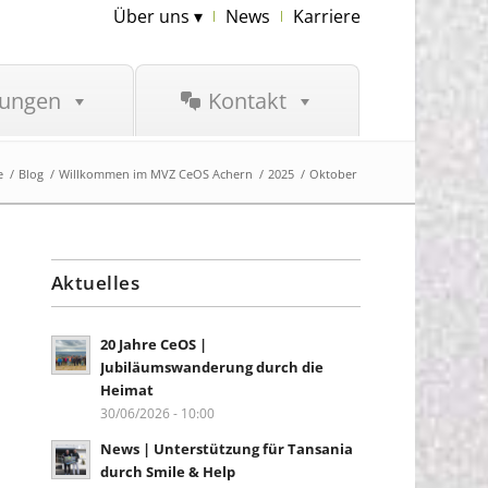
Über uns ▾
News
Karriere
tungen
Kontakt
e
/
Blog
/
Willkommen im MVZ CeOS Achern
/
2025
/
Oktober
Aktuelles
20 Jahre CeOS |
Jubiläumswanderung durch die
Heimat
30/06/2026 - 10:00
News | Unterstützung für Tansania
durch Smile & Help