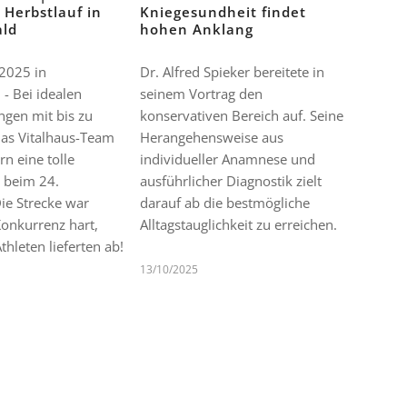
Herbstlauf in
Kniegesundheit findet
ald
hohen Anklang
2025 in
Dr. Alfred Spieker bereitete in
 - Bei idealen
seinem Vortrag den
gen mit bis zu
konservativen Bereich auf. Seine
das Vitalhaus-Team
Herangehensweise aus
rn eine tolle
individueller Anamnese und
 beim 24.
ausführlicher Diagnostik zielt
Die Strecke war
darauf ab die bestmögliche
Konkurrenz hart,
Alltagstauglichkeit zu erreichen.
thleten lieferten ab!
13/10/2025