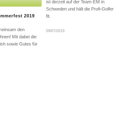
ist derzeit auf der Team-EM in
Schweden und hält die Profi-Golfer
ommerfest 2019
fit.
emeinsam den
09/07/2019
nen! Mit dabei die
ish sowie Gutes für
.