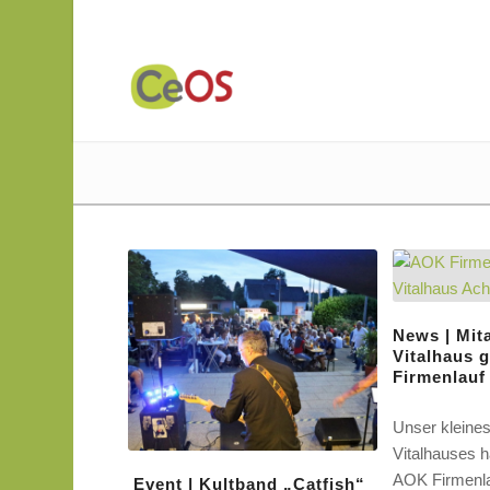
News | Mit
Vitalhaus 
Firmenlau
Unser kleine
Vitalhauses h
AOK Firmenla
Event | Kultband „Catfish“