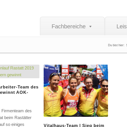
Fachbereiche
Lei
Du bist hier:
arbeiter-Team des
gewinnt AOK-
f
s Firmenteam des
at beim Rastätter
uf so einiges
Vitalhaus-Team | Sieg beim