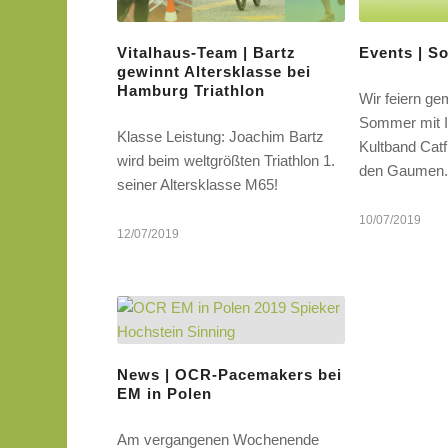
Vitalhaus-Team | Bartz
Events | S
gewinnt Altersklasse bei
Hamburg Triathlon
Wir feiern g
Sommer mit Ih
Klasse Leistung: Joachim Bartz
Kultband Catf
wird beim weltgrößten Triathlon 1.
den Gaumen
seiner Altersklasse M65!
10/07/2019
12/07/2019
News | OCR-Pacemakers bei
EM in Polen
Am vergangenen Wochenende