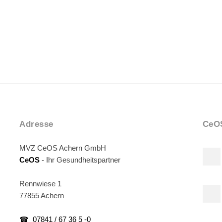
Adresse
CeOS
MVZ CeOS Achern GmbH
CeOS
- Ihr Gesundheitspartner
Rennwiese 1
77855 Achern
☎ 07841 / 67 36 5 -0