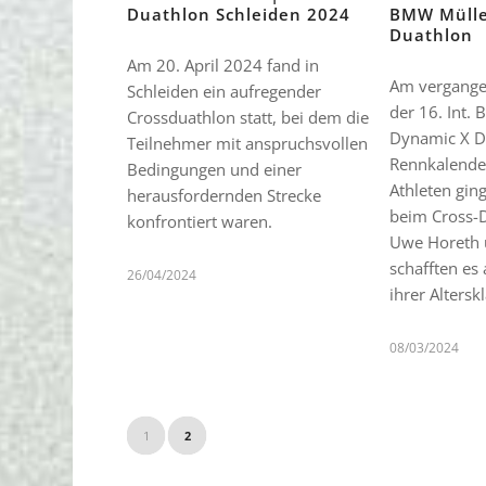
Duathlon Schleiden 2024
BMW Mülle
Duathlon
Am 20. April 2024 fand in
Am vergange
Schleiden ein aufregender
der 16. Int.
Crossduathlon statt, bei dem die
Dynamic X D
Teilnehmer mit anspruchsvollen
Rennkalender
Bedingungen und einer
Athleten gin
herausfordernden Strecke
beim Cross-D
konfrontiert waren.
Uwe Horeth 
schafften es
26/04/2024
ihrer Altersk
08/03/2024
1
2