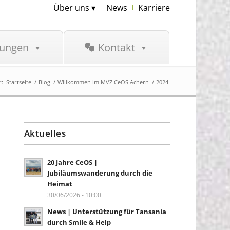
Über uns ▾
News
Karriere
tungen
Kontakt
r:
Startseite
/
Blog
/
Willkommen im MVZ CeOS Achern
/
2024
Aktuelles
20 Jahre CeOS |
Jubiläumswanderung durch die
Heimat
30/06/2026 - 10:00
News | Unterstützung für Tansania
durch Smile & Help