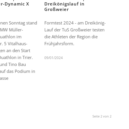
r-Dynamic X
Dreikönigslauf in
Großweier
nen Sonntag stand
Formtest 2024 - am Dreikönig-
 BMW Müller-
Lauf der TuS Großweier testen
uathlon im
die Athleten der Region die
. 5 Vitalhaus-
Frühjahrsform.
gen an den Start
uathlon in Trier.
09/01/2024
und Tino Bau
 auf das Podium in
lasse
Seite 2 von 2