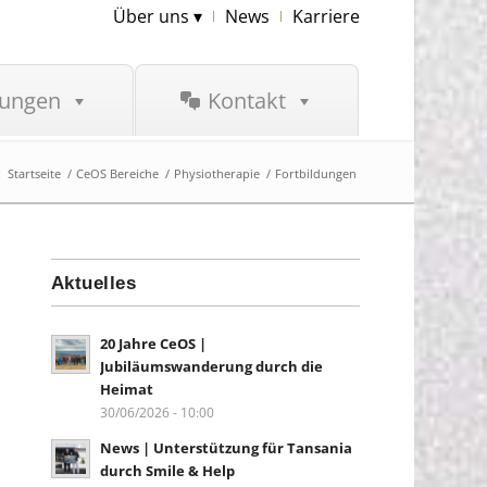
Über uns ▾
News
Karriere
tungen
Kontakt
:
Startseite
/
CeOS Bereiche
/
Physiotherapie
/
Fortbildungen
Aktuelles
20 Jahre CeOS |
Jubiläumswanderung durch die
Heimat
30/06/2026 - 10:00
News | Unterstützung für Tansania
durch Smile & Help