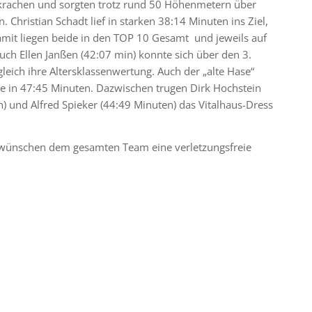
ig krachen und sorgten trotz rund 50 Höhenmetern über
. Christian Schadt lief in starken 38:14 Minuten ins Ziel,
amit liegen beide in den TOP 10 Gesamt
und jeweils auf
 auch Ellen Janßen (42:07 min) konnte sich über den 3.
eich ihre Altersklassenwertung. Auch der „alte Hase“
sse in 47:45 Minuten. Dazwischen trugen Dirk Hochstein
) und Alfred Spieker (44:49 Minuten) das Vitalhaus-Dress
r wünschen dem gesamten Team eine verletzungsfreie