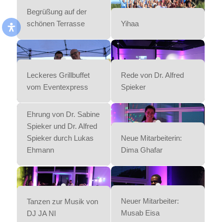
Begrüßung auf der
schönen Terrasse
Yihaa
Leckeres Grillbuffet
Rede von Dr. Alfred
vom Eventexpress
Spieker
Ehrung von Dr. Sabine
Spieker und Dr. Alfred
Spieker durch Lukas
Neue Mitarbeiterin:
Neue Mitarbeiterin:
Ehmann
Dima Ghafar
Luz Gonzales
Neuer Mitarbeiter:
Tanzen zur Musik von
Musab Eisa
DJ JA NI