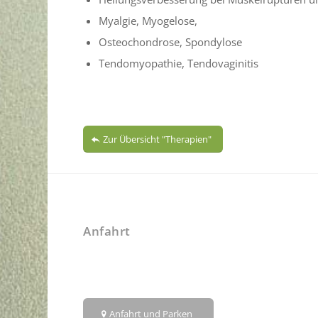
Myalgie, Myogelose,
Osteochondrose, Spondylose
Tendomyopathie, Tendovaginitis
Zur Übersicht "Therapien"
Anfahrt
Anfahrt und Parken