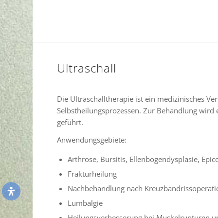
Ultraschall
Die Ultraschalltherapie ist ein medizinisches 
Selbstheilungsprozessen. Zur Behandlung wird ei
geführt.
Anwendungsgebiete:
Arthrose, Bursitis, Ellenbogendysplasie, Epico
Frakturheilung
Nachbehandlung nach Kreuzbandrissoperat
Lumbalgie
Heilungsverbesserung bei Muskelrupturen u